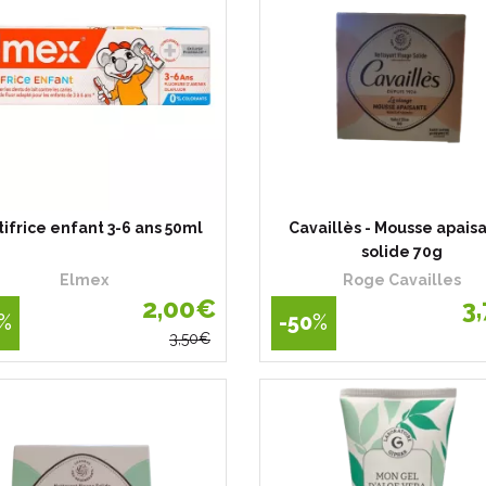
ifrice enfant 3-6 ans 50ml
Cavaillès - Mousse apais
solide 70g
Elmex
Roge Cavailles
2
,
00
€
3
,
%
-50
%
3
,
50
€