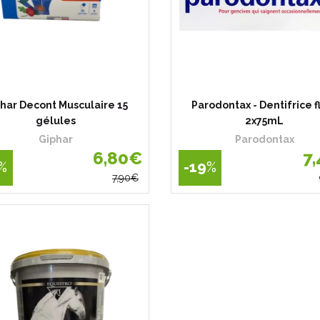
har Decont Musculaire 15
Parodontax - Dentifrice f
gélules
2x75mL
Giphar
Parodontax
6
,
80
€
7
,
%
-19
%
7
,
90
€