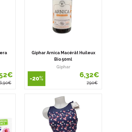
vera
Giphar Arnica Macérât Huileux
Bio 50ml
Giphar
52
€
6
,
32
€
-20
%
6
,
90
€
7
,
90
€