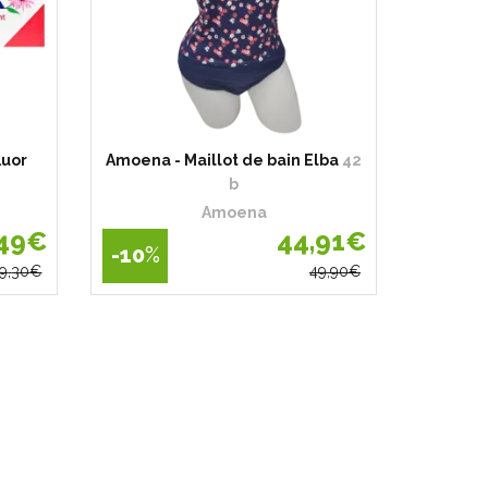
luor
Amoena - Maillot de bain Elba
42
b
Amoena
49
€
44
,
91
€
-10
%
9
,
30
€
49
,
90
€