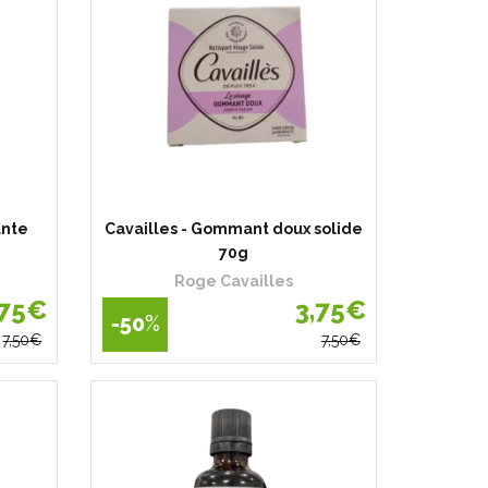
ante
Cavailles - Gommant doux solide
70g
Roge Cavailles
75
€
3
,
75
€
-50
%
7
,
50
€
7
,
50
€