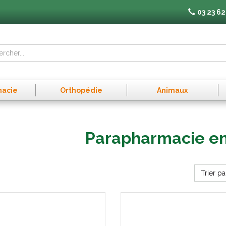
03 23 62
macie
Orthopédie
Animaux
Parapharmacie e
Trier pa