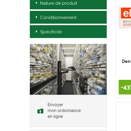
Nature de produit
Conditionnement
Spécificité
Dent
-43
Envoyer
mon ordonnance
en ligne