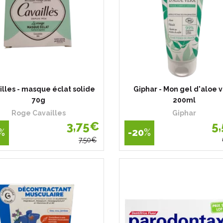
illes - masque éclat solide
Giphar - Mon gel d'aloe 
70g
200ml
Roge Cavailles
Giphar
3
,
75
€
5
,
%
-20
%
7
,
50
€