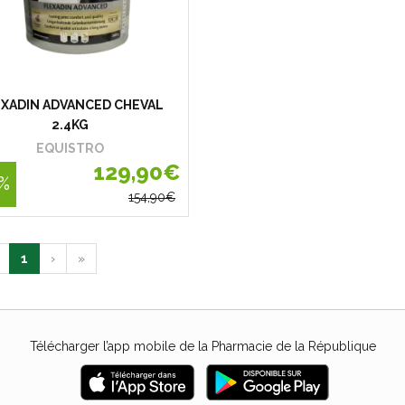
EXADIN ADVANCED CHEVAL
2.4KG
EQUISTRO
129
,
90
€
%
154
,
90
€
1
›
»
Télécharger l’app mobile de la Pharmacie de la République