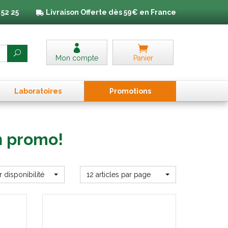
 52 25
Livraison
Offerte dès 59€ en France
Mon compte
Panier
Laboratoires
Promo
tion
s
n promo!
r disponibilité
12 articles par page