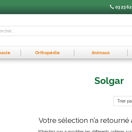
03 23 62
macie
Orthopédie
Animaux
Solgar
Trier pa
Votre sélection n’a retourné 
N’hésitez pas à modifier les différents critères s