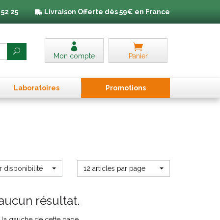
 52 25
Livraison
Offerte dès 59€ en France
Mon compte
Panier
Laboratoires
Promo
tion
s
r disponibilité
12 articles par page
aucun résultat.
ur la gauche de cette page.