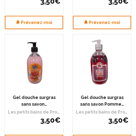
3
,
50
€
3
,
50
€
Prévenez-moi
Prévenez-moi
Gel douche surgras
Gel douche surgras
sans savon…
sans savon Pomme…
Les petits bains de Provence
Les petits bains de Provence
3
,
50
€
3
,
50
€