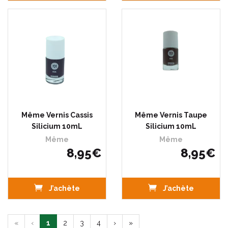
Même Vernis Cassis
Même Vernis Taupe
Silicium 10mL
Silicium 10mL
Même
Même
8
,
95
€
8
,
95
€
J’achète
J’achète
«
‹
1
2
3
4
›
»