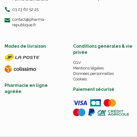
03 23 62 52 25
-
-
contact
@
pharma-
republique.fr
Modes de livraison
Conditions générales & vie
privée
CGV
Mentions légales
Données personnelles
Cookies
Pharmacie en ligne
Paiement sécurisé
agréée