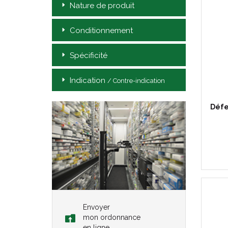
Nature de produit
Conditionnement
Spécificité
Indication
/ Contre-indication
Défe
Envoyer
mon ordonnance
en ligne