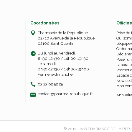
Coordonnées
Officin
Pharmacie de la République
Prise de
82/10 Avenue de la République
Qui som
02100 Saint-Quentin
L’équipe 
Ordonna
Du lundi au vendredi
Déclarer 
8h30-12h30 / 14h00-19h30
Poser un
Le samedi
Laborato
8h30-12h30 / 14h00-19h00
Promoti
Fermé le dimanche
Espace c
Newslett
03 23 62 52 25
Mon com
-
-
contact
@
pharma-republique.fr
Annuaire
© 2011-2026
PHARMACIE DE LA RÉPU