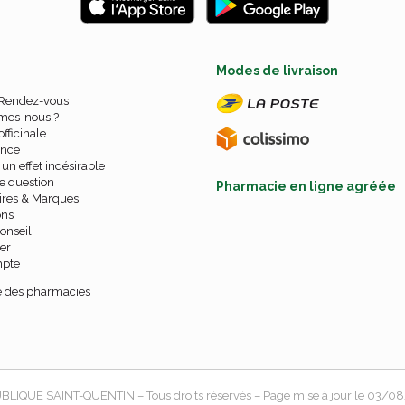
e
Modes de livraison
 Rendez-vous
mes-nous ?
officinale
nce
un effet indésirable
e question
Pharmacie en ligne agréée
ires & Marques
ons
onseil
er
pte
 des pharmacies
BLIQUE SAINT-QUENTIN
– Tous droits réservés – Page mise à jour le 03/