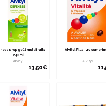
nses sirop goût multifruits
Alvityl Plus - 40 compri
240ml
Alvityl
Alvityl
13
,
50
€
11
,