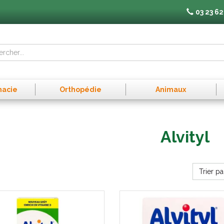
03 23 62
macie
Orthopédie
Animaux
Alvityl
Trier pa