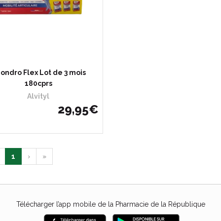
ondro Flex Lot de 3 mois
180cprs
Alvityl
29
,
95
€
1
›
»
Télécharger l’app mobile de la Pharmacie de la République