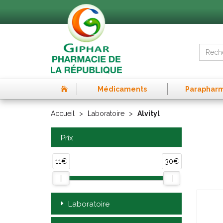
Médicaments
Paraphar
Accueil
Laboratoire
Alvityl
Prix
11€
30€
Laboratoire