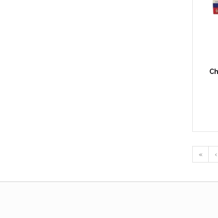
Ch
«
‹