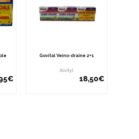
ple
Govital Veino-draine 2+1
Alvityl
95
€
18
,
50
€