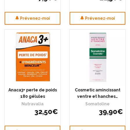
Prévenez-moi
Prévenez-moi
Anaca3+ perte de poids
Cosmetic amincissant
180 gélules
ventre et hanches…
Nutravalia
Somatoline
32
,
50
€
39
,
90
€