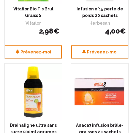
Vitaflor Bio Tis Brul
Infusion n°15 perte de
Graiss S
poids 20 sachets
Vitaflor
Herbesan
2
,
98
€
4
,
00
€
Prévenez-moi
Prévenez-moi
Drainaligne ultra sans
Anaca3 infusion brûle-
sucre 500ml agrumes
graisses 24 sachets