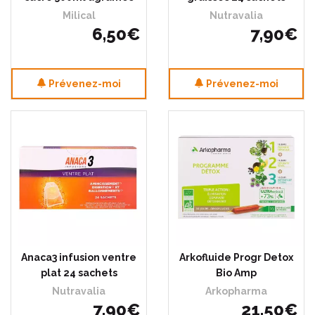
Milical
Nutravalia
6
,
50
€
7
,
90
€
Prévenez-moi
Prévenez-moi
Anaca3 infusion ventre
Arkofluide Progr Detox
plat 24 sachets
Bio Amp
Nutravalia
Arkopharma
7
,
90
€
21
,
50
€