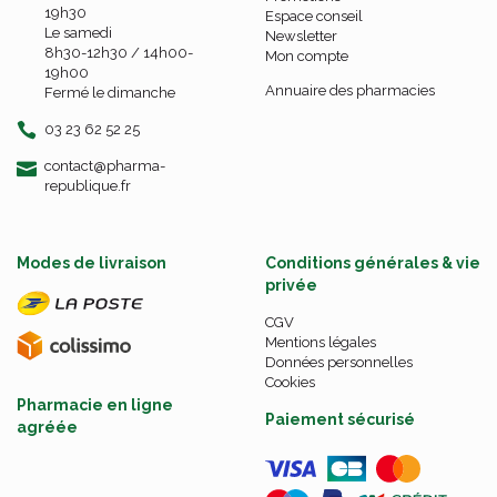
19h30
Espace conseil
Le samedi
Newsletter
8h30-12h30 / 14h00-
Mon compte
19h00
Annuaire des pharmacies
Fermé le dimanche
03 23 62 52 25
-
-
contact
@
pharma-
republique.fr
Modes de livraison
Conditions générales & vie
privée
CGV
Mentions légales
Données personnelles
Cookies
Pharmacie en ligne
Paiement sécurisé
agréée