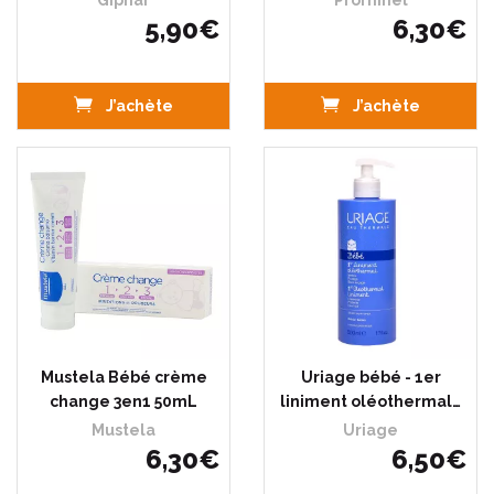
Giphar
Prorhinel
5
,
90
€
6
,
30
€
J’achète
J’achète
Mustela Bébé crème
Uriage bébé - 1er
change 3en1 50mL
liniment oléothermal…
Mustela
Uriage
6
,
30
€
6
,
50
€