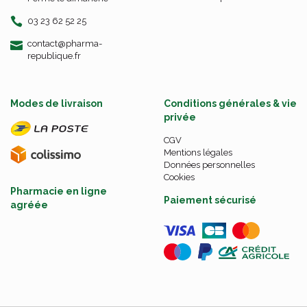
03 23 62 52 25
-
-
contact
@
pharma-
republique.fr
Modes de livraison
Conditions générales & vie
privée
CGV
Mentions légales
Données personnelles
Cookies
Pharmacie en ligne
Paiement sécurisé
agréée