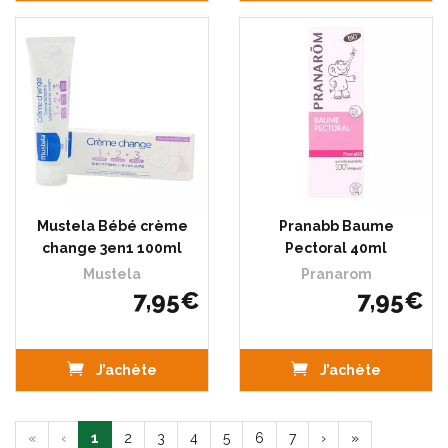
Mustela Bébé crème
Pranabb Baume
change 3en1 100ml
Pectoral 40ml
Mustela
Pranarom
7
,
95
€
7
,
95
€
J’achète
J’achète
«
‹
1
2
3
4
5
6
7
›
»