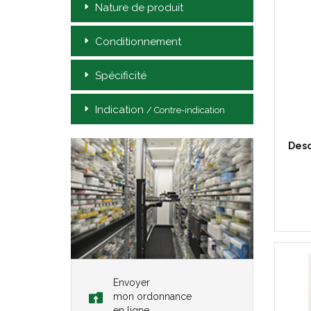
Nature de produit
Conditionnement
Spécificité
Indication
/ Contre-indication
Deso
Envoyer
mon ordonnance
en ligne