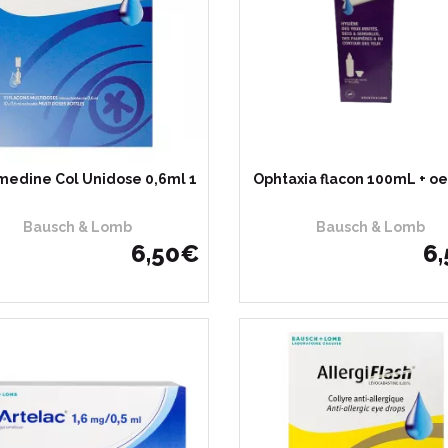
edine Col Unidose 0,6ml 1
Ophtaxia flacon 100mL + oe
Bausch & Lomb
Bausch & Lomb
6
,
50
€
6
,