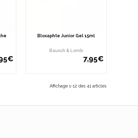
che
Bloxaphte Junior Gel 15ml
Bausch & Lomb
95
€
7
,
95
€
Affichage 1-12 des 41 articles