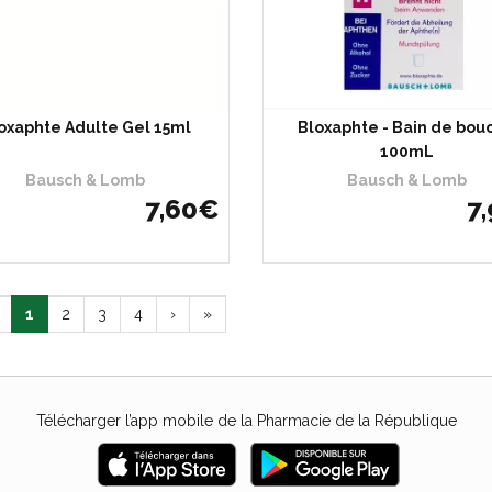
oxaphte Adulte Gel 15ml
Bloxaphte - Bain de bou
100mL
Bausch & Lomb
Bausch & Lomb
7
,
60
€
7
,
1
2
3
4
›
»
Télécharger l’app mobile de la Pharmacie de la République