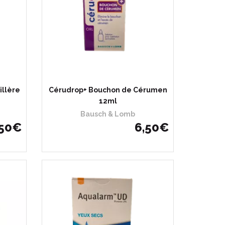
illère
Cérudrop+ Bouchon de Cérumen
12ml
Bausch & Lomb
50
€
6
,
50
€