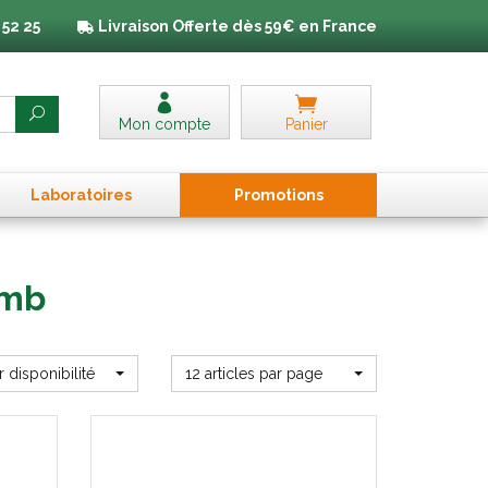
 52 25
Livraison
Offerte dès 59€ en France
Mon compte
Panier
Laboratoires
Promo
tion
s
omb
r disponibilité
12 articles par page