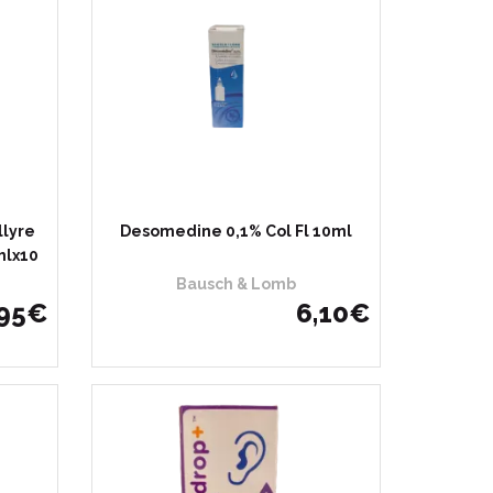
llyre
Desomedine 0,1% Col Fl 10ml
mlx10
Bausch & Lomb
95
€
6
,
10
€