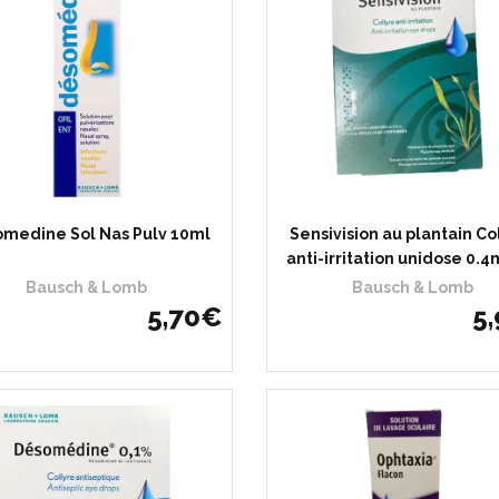
medine Sol Nas Pulv 10ml
Sensivision au plantain Co
anti-irritation unidose 0.4
Bausch & Lomb
Bausch & Lomb
5
,
70
€
5
,