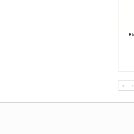
Bl
«
‹