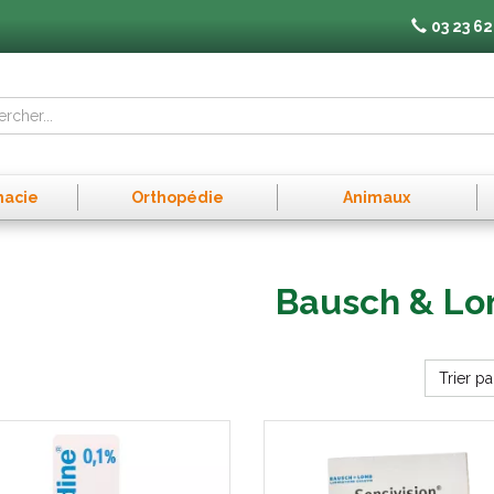
03 23 62
macie
Orthopédie
Animaux
Bausch & L
Trier pa