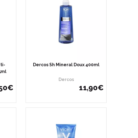
ti-
Dercos Sh Mineral Doux 400ml
5ml
Dercos
50
€
11
,
90
€