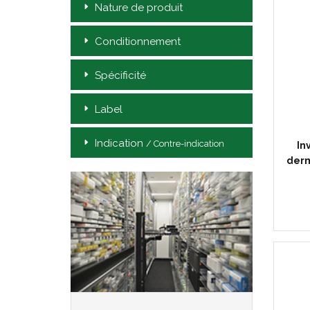
Nature de produit
Conditionnement
Spécificité
Label
Indication
/ Contre-indication
In
derm