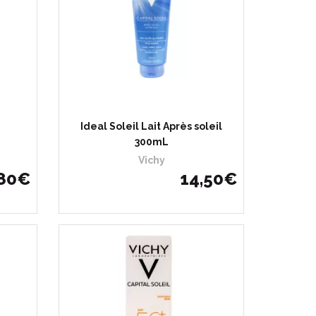
e
Ideal Soleil Lait Après soleil
300mL
Vichy
80
€
14
,
50
€