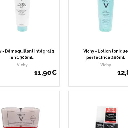
y - Démaquillant intégral 3
Vichy - Lotion toniqu
en 1 300mL
perfectrice 200mL
Vichy
Vichy
11
,
90
€
12
,