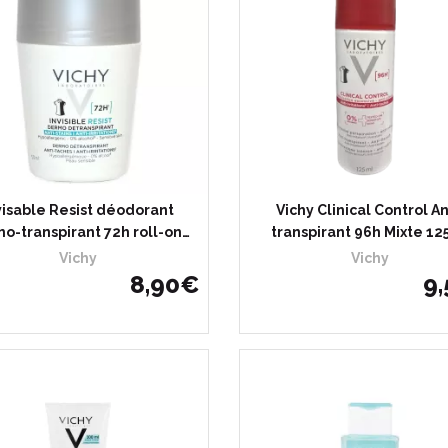
visable Resist déodorant
Vichy Clinical Control An
o-transpirant 72h roll-on…
transpirant 96h Mixte 12
Vichy
Vichy
8
,
90
€
9
,