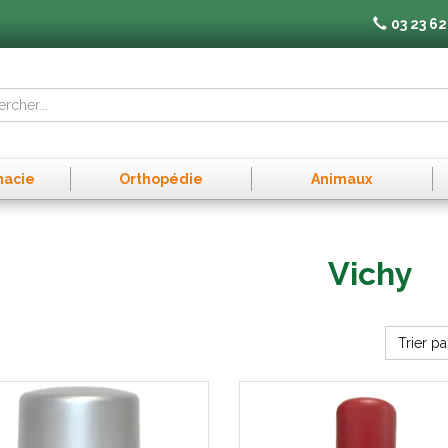
03 23 62
macie
Orthopédie
Animaux
Vichy
Trier pa