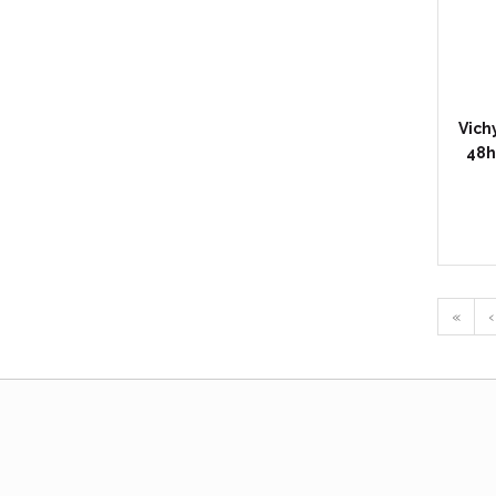
Vich
48h
«
‹