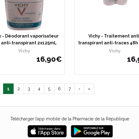
y - Déodorant vaporisateur
Vichy - Traitement ant
 anti-transpirant 2x125mL
transpirant anti-traces 48h 
Vichy
Vichy
16
,
90
€
16
,
1
2
3
4
5
6
7
›
»
Télécharger l’app mobile de la Pharmacie de la République