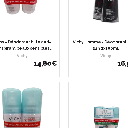
hy - Déodorant bille anti-
Vichy Homme - Déodorant 
nspirant peaux sensibles…
24h 2x100mL
Vichy
Vichy
14
,
80
€
16
,