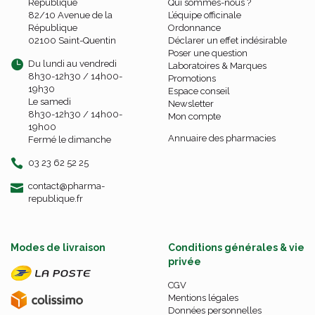
République
Qui sommes-nous ?
82/10 Avenue de la
L’équipe officinale
République
Ordonnance
02100 Saint-Quentin
Déclarer un effet indésirable
Poser une question
Du lundi au vendredi
Laboratoires & Marques
8h30-12h30 / 14h00-
Promotions
19h30
Espace conseil
Le samedi
Newsletter
8h30-12h30 / 14h00-
Mon compte
19h00
Annuaire des pharmacies
Fermé le dimanche
03 23 62 52 25
-
-
contact
@
pharma-
republique.fr
Modes de livraison
Conditions générales & vie
privée
CGV
Mentions légales
Données personnelles