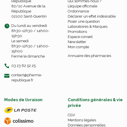
République
Qui sommes-nous ?
82/10 Avenue de la
L’équipe officinale
République
Ordonnance
02100 Saint-Quentin
Déclarer un effet indésirable
Poser une question
Du lundi au vendredi
Laboratoires & Marques
8h30-12h30 / 14h00-
Promotions
19h30
Espace conseil
Le samedi
Newsletter
8h30-12h30 / 14h00-
Mon compte
19h00
Annuaire des pharmacies
Fermé le dimanche
03 23 62 52 25
-
-
contact
@
pharma-
republique.fr
Modes de livraison
Conditions générales & vie
privée
CGV
Mentions légales
Données personnelles