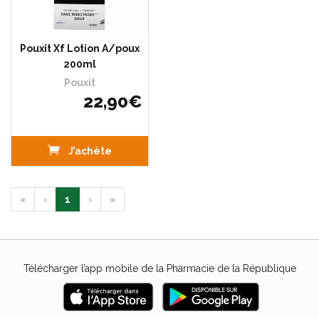
Pouxit Xf Lotion A/poux
200ml
Pouxit
22
,
90
€
J’achète
«
‹
1
›
»
Télécharger l’app mobile de la Pharmacie de la République