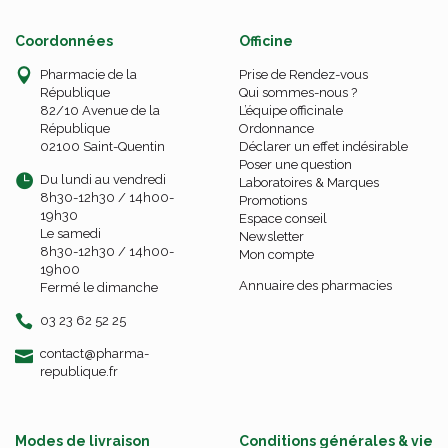
Coordonnées
Officine
Pharmacie de la
Prise de Rendez-vous
République
Qui sommes-nous ?
82/10 Avenue de la
L’équipe officinale
République
Ordonnance
02100 Saint-Quentin
Déclarer un effet indésirable
Poser une question
Du lundi au vendredi
Laboratoires & Marques
8h30-12h30 / 14h00-
Promotions
19h30
Espace conseil
Le samedi
Newsletter
8h30-12h30 / 14h00-
Mon compte
19h00
Annuaire des pharmacies
Fermé le dimanche
03 23 62 52 25
-
-
contact
@
pharma-
republique.fr
Modes de livraison
Conditions générales & vie