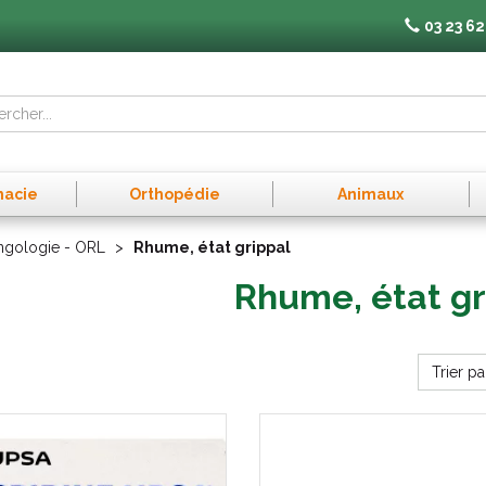
03 23 62
macie
Orthopédie
Animaux
yngologie - ORL
Rhume, état grippal
Rhume, état gr
Trier pa