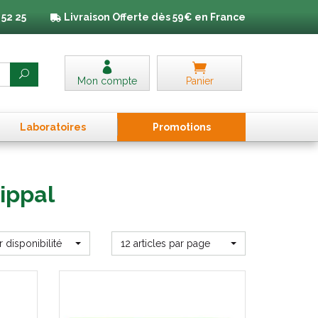
 52 25
Livraison
Offerte dès 59€ en France
Mon compte
Panier
Laboratoires
Promo
tion
s
ippal
r disponibilité
12 articles par page