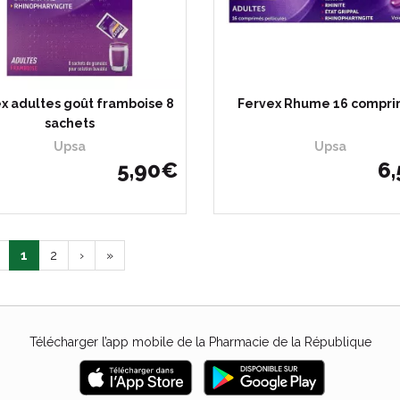
x adultes goût framboise 8
Fervex Rhume 16 compr
sachets
Upsa
Upsa
5
,
90
€
6
,
1
2
›
»
Télécharger l’app mobile de la Pharmacie de la République