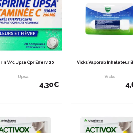
irin V/c Upsa Cpr Efferv 20
Vicks Vaporub Inhalateur 
Upsa
Vicks
4
,
30
€
4
,