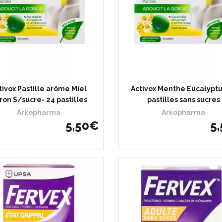
tivox Pastille arôme Miel
Activox Menthe Eucalyptu
tron S/sucre- 24 pastilles
pastilles sans sucres
Arkopharma
Arkopharma
5
,
50
€
5
,