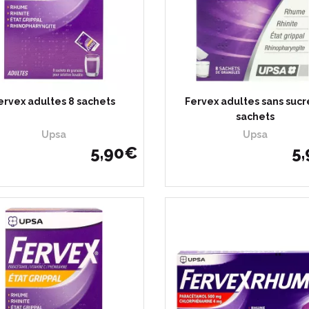
ervex adultes 8 sachets
Fervex adultes sans sucr
sachets
Upsa
Upsa
5
,
90
€
5
,