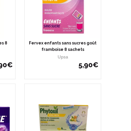
es 8
Fervex enfants sans sucres goût
framboise 8 sachets
Upsa
90
€
5
,
90
€