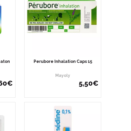
Baton
Perubore Inhalation Caps 15
Mayoly
60
€
5
,
50
€