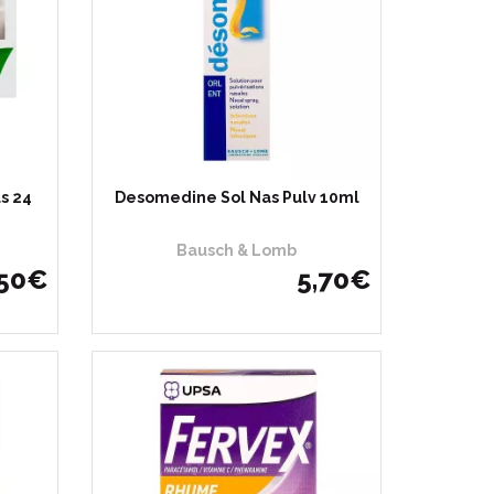
s 24
Desomedine Sol Nas Pulv 10ml
Bausch & Lomb
50
€
5
,
70
€