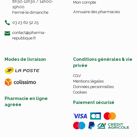
8h30-12h30 / 14h00-
Mon compte
19h00
Annuaire des pharmacies
Fermé le dimanche
03 23 62 52 25
-
-
contact
@
pharma-
republique.fr
Modes de livraison
Conditions générales & vie
privée
CGV
Mentions légales
Données personnelles
Cookies
Pharmacie en ligne
Paiement sécurisé
agréée