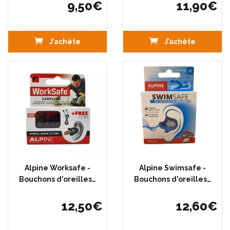
9
,
50
€
11
,
90
€
J’achète
J’achète
Alpine Worksafe -
Alpine Swimsafe -
Bouchons d'oreilles…
Bouchons d'oreilles…
12
,
50
€
12
,
60
€