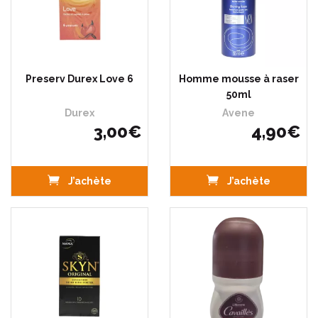
Preserv Durex Love 6
Homme mousse à raser
50ml
Durex
Avene
3
,
00
€
4
,
90
€
J’achète
J’achète