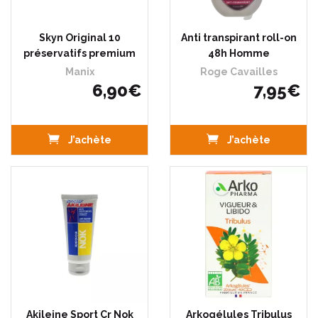
Skyn Original 10
Anti transpirant roll-on
préservatifs premium
48h Homme
Manix
Roge Cavailles
6
,
90
€
7
,
95
€
J’achète
J’achète
Akileine Sport Cr Nok
Arkogélules Tribulus