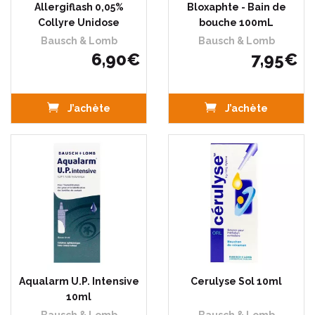
Allergiflash 0,05%
Bloxaphte - Bain de
Collyre Unidose
bouche 100mL
Bausch & Lomb
Bausch & Lomb
6
,
90
€
7
,
95
€
J’achète
J’achète
Aqualarm U.P. Intensive
Cerulyse Sol 10ml
10ml