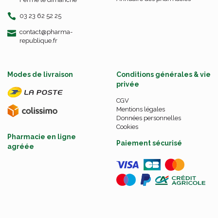
03 23 62 52 25
-
-
contact
@
pharma-
republique.fr
Modes de livraison
Conditions générales & vie
privée
CGV
Mentions légales
Données personnelles
Cookies
Pharmacie en ligne
Paiement sécurisé
agréée