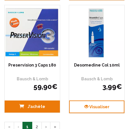
Preservision 3 Caps 180
Desomedine Col 10ml
Bausch & Lomb
Bausch & Lomb
59
,
90
€
3
,
99
€
J’achète
Visualiser
«
‹
1
2
›
»