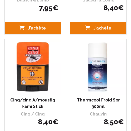
Bausch & Lomb
Bausch & Lomb
7
,
95
€
8
,
40
€
J’achète
J’achète
Cinq/cinq A/moustiq
Thermcool Froid Spr
Fami Stick
300ml
Cinq / Cinq
Chauvin
8
,
40
€
8
,
50
€