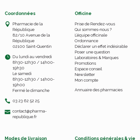
Coordonnées
Officine
Pharmacie de la
Prise de Rendez-vous
République
Qui sommes-nous ?
82/10 Avenue de la
L’équipe officinale
République
Ordonnance
02100 Saint-Quentin
Déclarer un effet indésirable
Poser une question
Du lundi au vendredi
Laboratoires & Marques
8h30-12h30 / 14h00-
Promotions
19h30
Espace conseil
Le samedi
Newsletter
8h30-12h30 / 14h00-
Mon compte
19h00
Annuaire des pharmacies
Fermé le dimanche
03 23 62 52 25
-
-
contact
@
pharma-
republique.fr
Modes de livraison
Conditions générales & vie