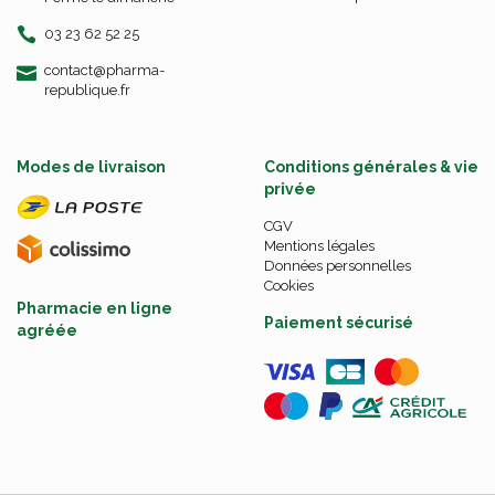
03 23 62 52 25
-
-
contact
@
pharma-
republique.fr
Modes de livraison
Conditions générales & vie
privée
CGV
Mentions légales
Données personnelles
Cookies
Pharmacie en ligne
Paiement sécurisé
agréée