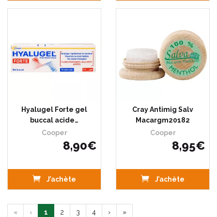
Hyalugel Forte gel
Cray Antimig Salv
buccal acide…
Macargm20182
Cooper
Cooper
8
,
90
€
8
,
95
€
J’achète
J’achète
«
‹
1
2
3
4
›
»