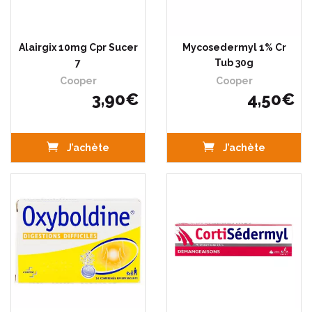
Alairgix 10mg Cpr Sucer
Mycosedermyl 1% Cr
7
Tub 30g
Cooper
Cooper
3
,
90
€
4
,
50
€
J’achète
J’achète