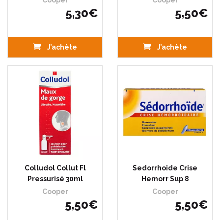
Cooper
Cooper
5
,
30
€
5
,
50
€
J’achète
J’achète
Colludol Collut Fl
Sedorrhoide Crise
Pressurisé 30ml
Hemorr Sup 8
Cooper
Cooper
5
,
50
€
5
,
50
€