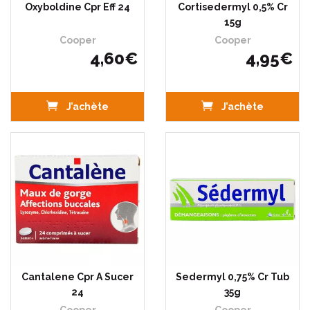
Oxyboldine Cpr Eff 24
Cortisedermyl 0,5% Cr
15g
Cooper
Cooper
4
,
60
€
4
,
95
€
J’achète
J’achète
Cantalene Cpr A Sucer
Sedermyl 0,75% Cr Tub
24
35g