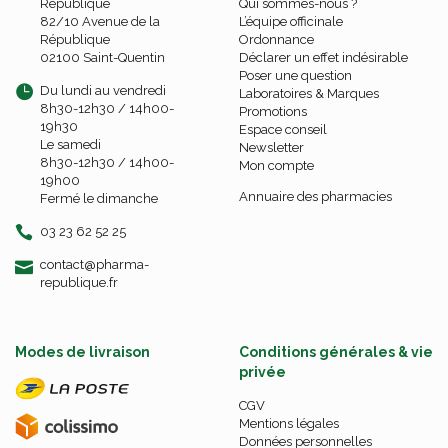
République
Qui sommes-nous ?
82/10 Avenue de la
L’équipe officinale
République
Ordonnance
02100 Saint-Quentin
Déclarer un effet indésirable
Poser une question
Du lundi au vendredi
Laboratoires & Marques
8h30-12h30 / 14h00-
Promotions
19h30
Espace conseil
Le samedi
Newsletter
8h30-12h30 / 14h00-
Mon compte
19h00
Annuaire des pharmacies
Fermé le dimanche
03 23 62 52 25
-
-
contact
@
pharma-
republique.fr
Modes de livraison
Conditions générales & vie
privée
CGV
Mentions légales
Données personnelles