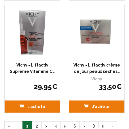
Vichy - Liftactiv
Vichy - Liftactiv crème
Supreme Vitamine C…
de jour peaux sèches…
Vichy
29
,
95
€
33
,
50
€
J’achète
J’achète
«
‹
1
2
3
4
5
6
7
8
9
›