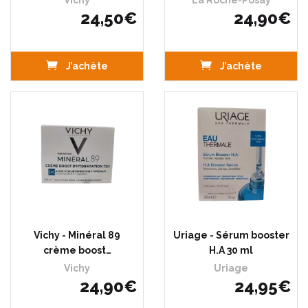
Vichy
La Roche-Posay
24
,
50
€
24
,
90
€
J’achète
J’achète
Vichy - Minéral 89
Uriage - Sérum booster
crème boost…
H.A 30 ml
Vichy
Uriage
24
,
90
€
24
,
95
€