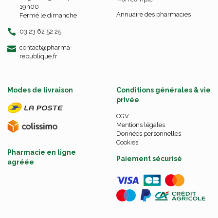
19h00
Annuaire des pharmacies
Fermé le dimanche
03 23 62 52 25
-
-
contact
@
pharma-
republique.fr
Modes de livraison
Conditions générales & vie
privée
CGV
Mentions légales
Données personnelles
Cookies
Pharmacie en ligne
Paiement sécurisé
agréée