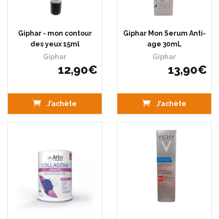
Giphar - mon contour
Giphar Mon Serum Anti-
des yeux 15ml
age 30mL
Giphar
Giphar
12
,
90
€
13
,
90
€
J’achète
J’achète