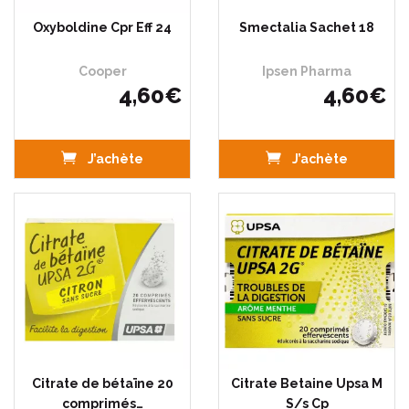
Oxyboldine Cpr Eff 24
Smectalia Sachet 18
Cooper
Ipsen Pharma
4
,
60
€
4
,
60
€
J’achète
J’achète
Citrate de bétaïne 20
Citrate Betaine Upsa M
comprimés…
S/s Cp