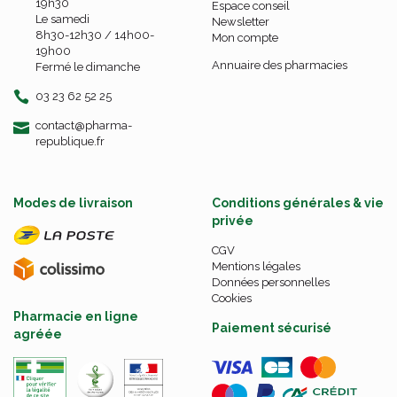
19h30
Espace conseil
Le samedi
Newsletter
8h30-12h30 / 14h00-
Mon compte
19h00
Annuaire des pharmacies
Fermé le dimanche
03 23 62 52 25
-
-
contact
@
pharma-
republique.fr
Modes de livraison
Conditions générales & vie
privée
CGV
Mentions légales
Données personnelles
Cookies
Pharmacie en ligne
Paiement sécurisé
agréée