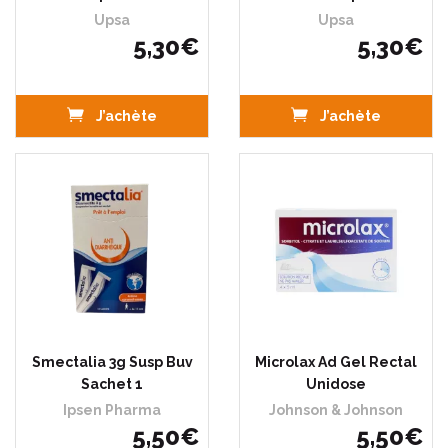
Upsa
Upsa
5
,
30
€
5
,
30
€
J’achète
J’achète
Smectalia 3g Susp Buv
Microlax Ad Gel Rectal
Sachet 1
Unidose
Ipsen Pharma
Johnson & Johnson
5
,
50
€
5
,
50
€