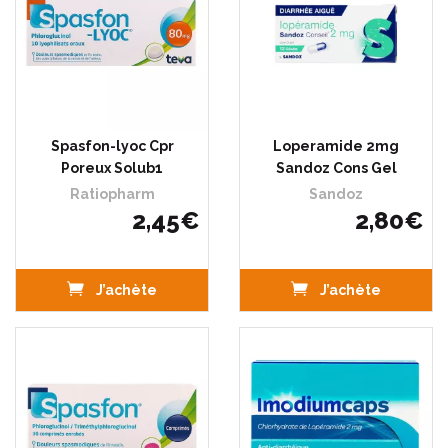
Spasfon-lyoc Cpr
Loperamide 2mg
Poreux Solub1
Sandoz Cons Gel
Ratiopharm
Sandoz
2
,
45
€
2
,
80
€
J’achète
J’achète