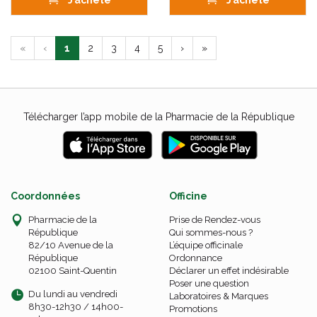
J’achète
J’achète
«
‹
1
2
3
4
5
›
»
Télécharger l’app mobile de la Pharmacie de la République
Coordonnées
Officine
Pharmacie de la
Prise de Rendez-vous
République
Qui sommes-nous ?
82/10 Avenue de la
L’équipe officinale
République
Ordonnance
02100 Saint-Quentin
Déclarer un effet indésirable
Poser une question
Du lundi au vendredi
Laboratoires & Marques
8h30-12h30 / 14h00-
Promotions