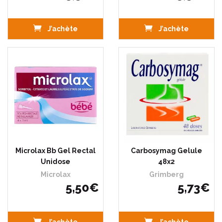
J’achète
J’achète
Microlax Bb Gel Rectal
Carbosymag Gelule
Unidose
48x2
Microlax
Grimberg
5
,
50
€
5
,
73
€