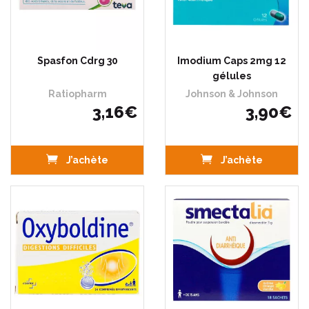
Spasfon Cdrg 30
Imodium Caps 2mg 12
gélules
Ratiopharm
Johnson & Johnson
3
,
16
€
3
,
90
€
J’achète
J’achète