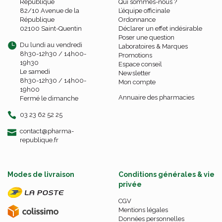
République
Qui sommes-nous ?
82/10 Avenue de la
L’équipe officinale
République
Ordonnance
02100 Saint-Quentin
Déclarer un effet indésirable
Poser une question
Du lundi au vendredi
Laboratoires & Marques
8h30-12h30 / 14h00-
Promotions
19h30
Espace conseil
Le samedi
Newsletter
8h30-12h30 / 14h00-
Mon compte
19h00
Annuaire des pharmacies
Fermé le dimanche
03 23 62 52 25
-
-
contact
@
pharma-
republique.fr
Modes de livraison
Conditions générales & vie
privée
CGV
Mentions légales
Données personnelles