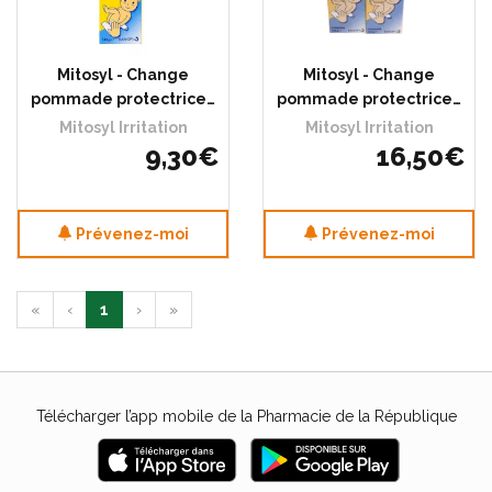
Mitosyl - Change
Mitosyl - Change
pommade protectrice…
pommade protectrice…
Mitosyl Irritation
Mitosyl Irritation
9
,
30
€
16
,
50
€
Prévenez-moi
Prévenez-moi
«
‹
1
›
»
Télécharger l’app mobile de la Pharmacie de la République