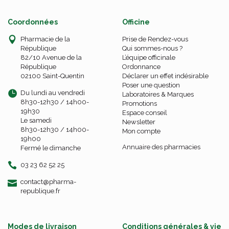
Coordonnées
Officine
Pharmacie de la
Prise de Rendez-vous
République
Qui sommes-nous ?
82/10 Avenue de la
L’équipe officinale
République
Ordonnance
02100 Saint-Quentin
Déclarer un effet indésirable
Poser une question
Du lundi au vendredi
Laboratoires & Marques
8h30-12h30 / 14h00-
Promotions
19h30
Espace conseil
Le samedi
Newsletter
8h30-12h30 / 14h00-
Mon compte
19h00
Annuaire des pharmacies
Fermé le dimanche
03 23 62 52 25
-
-
contact
@
pharma-
republique.fr
Modes de livraison
Conditions générales & vie