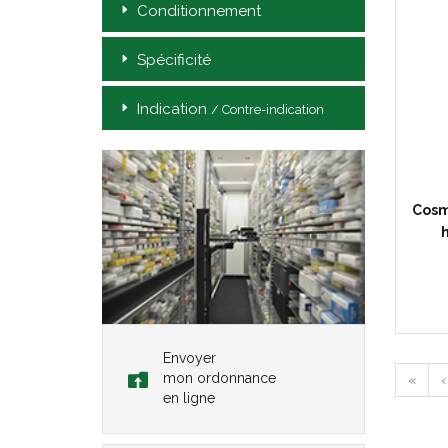
Conditionnement
Spécificité
Indication
/ Contre-indication
Cosm
Envoyer
mon ordonnance
«
‹
en ligne