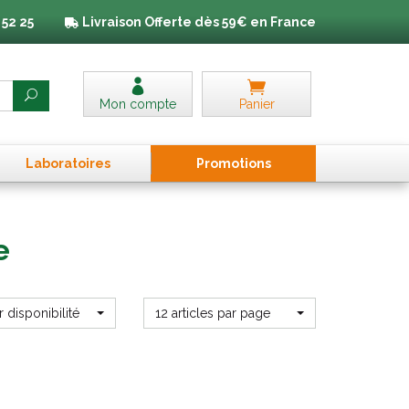
 52 25
Livraison
Offerte dès 59€ en France
Mon compte
Panier
Laboratoires
Promo
tion
s
e
r disponibilité
12 articles par page