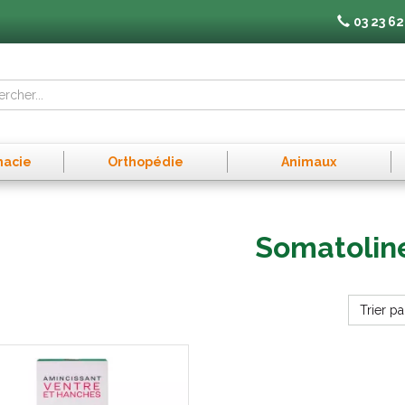
03 23 62
macie
Orthopédie
Animaux
Somatolin
Trier pa