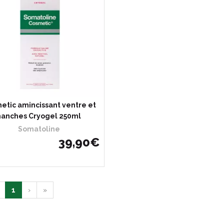
etic amincissant ventre et
hanches Cryogel 250ml
Somatoline
39
,
90
€
1
›
»