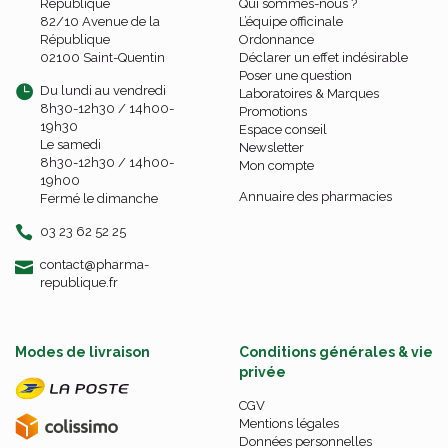
République
Qui sommes-nous ?
82/10 Avenue de la
L’équipe officinale
République
Ordonnance
02100 Saint-Quentin
Déclarer un effet indésirable
Poser une question
Du lundi au vendredi
Laboratoires & Marques
8h30-12h30 / 14h00-
Promotions
19h30
Espace conseil
Le samedi
Newsletter
8h30-12h30 / 14h00-
Mon compte
19h00
Annuaire des pharmacies
Fermé le dimanche
03 23 62 52 25
-
-
contact
@
pharma-
republique.fr
Modes de livraison
Conditions générales & vie
privée
CGV
Mentions légales
Données personnelles