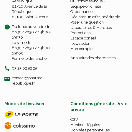
République
Qui sommes-nous ?
82/10 Avenue de la
L’équipe officinale
République
Ordonnance
02100 Saint-Quentin
Déclarer un effet indésirable
Poser une question
Du lundi au vendredi
Laboratoires & Marques
8h30-12h30 / 14h00-
Promotions
19h30
Espace conseil
Le samedi
Newsletter
8h30-12h30 / 14h00-
Mon compte
19h00
Annuaire des pharmacies
Fermé le dimanche
03 23 62 52 25
-
-
contact
@
pharma-
republique.fr
Modes de livraison
Conditions générales & vie
privée
CGV
Mentions légales
Données personnelles