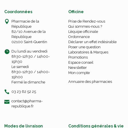
Coordonnées
Officine
Pharmacie de la
Prise de Rendez-vous
République
Qui sommes-nous ?
82/10 Avenue de la
L’équipe officinale
République
Ordonnance
02100 Saint-Quentin
Déclarer un effet indésirable
Poser une question
Du lundi au vendredi
Laboratoires & Marques
8h30-12h30 / 14h00-
Promotions
19h30
Espace conseil
Le samedi
Newsletter
8h30-12h30 / 14h00-
Mon compte
19h00
Annuaire des pharmacies
Fermé le dimanche
03 23 62 52 25
-
-
contact
@
pharma-
republique.fr
Modes de livraison
Conditions générales & vie