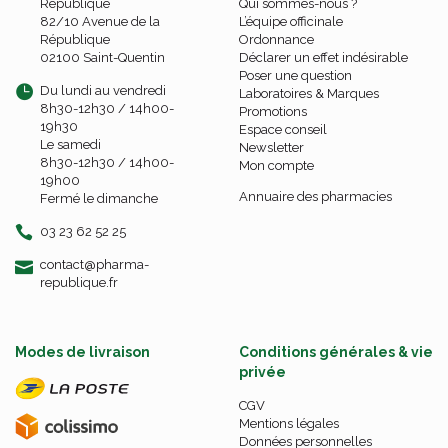
République
Qui sommes-nous ?
82/10 Avenue de la
L’équipe officinale
République
Ordonnance
02100 Saint-Quentin
Déclarer un effet indésirable
Poser une question
Du lundi au vendredi
Laboratoires & Marques
8h30-12h30 / 14h00-
Promotions
19h30
Espace conseil
Le samedi
Newsletter
8h30-12h30 / 14h00-
Mon compte
19h00
Annuaire des pharmacies
Fermé le dimanche
03 23 62 52 25
-
-
contact
@
pharma-
republique.fr
Modes de livraison
Conditions générales & vie
privée
CGV
Mentions légales
Données personnelles