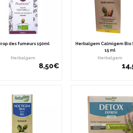
irop des fumeurs 150ml
Herbalgem Calmigem Bio 
15 ml
Herbalgem
Herbalgem
8
,
50
€
14
,