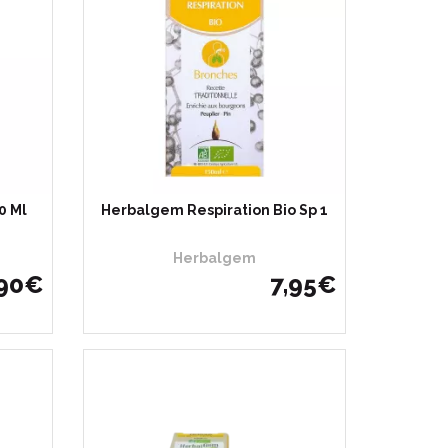
0 Ml
Herbalgem Respiration Bio Sp 1
Herbalgem
90
€
7
,
95
€