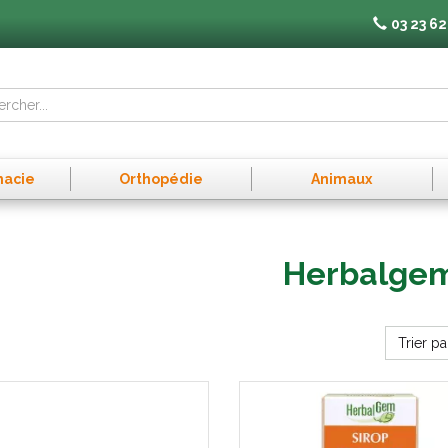
03 23 62
macie
Orthopédie
Animaux
Herbalge
Trier pa