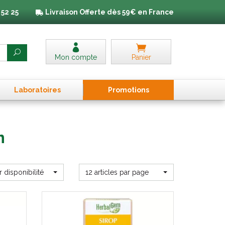
 52 25
Livraison
Offerte dès 59€ en France
Mon compte
Panier
Laboratoires
Promo
tion
s
m
r disponibilité
12 articles par page