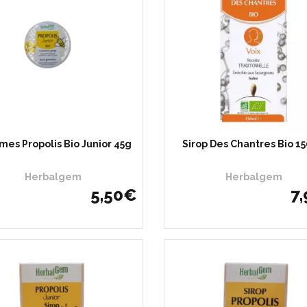
es Propolis Bio Junior 45g
Sirop Des Chantres Bio 15
Herbalgem
Herbalgem
5
,
50
€
7
,