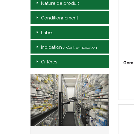
Nature de produit
Conditionnement
Label
Indication
/ Contre-indication
Critères
Gomm