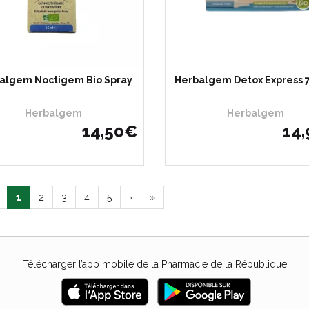
algem Noctigem Bio Spray
Herbalgem Detox Express 7
Herbalgem
Herbalgem
14
,
50
€
14
,
1
2
3
4
5
›
»
Télécharger l’app mobile de la Pharmacie de la République