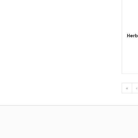
Herb
«
‹