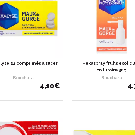
lyse 24 comprimés à sucer
Hexaspray fruits exotiq
collutoire 30g
Bouchara
Bouchara
4
,
10
€
4
,