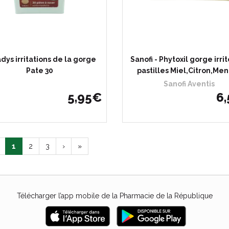
dys irritations de la gorge
Sanofi - Phytoxil gorge irri
Pate 30
pastilles Miel,Citron,Me
Sanofi Aventis
5
,
95
€
6
,
1
2
3
›
»
Télécharger l’app mobile de la Pharmacie de la République