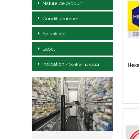
Nature de produit
Conditionnement
Spécificité
Label
Indication
/ Contre-indication
Hexa