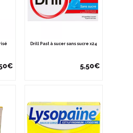
risé
Drill Past à sucer sans sucre x24
50
€
5
,
50
€