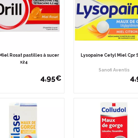
 Miel Rosat pastilles à sucer
Lysopaine Cetyl Miel Cpr 
x24
Sanofi Aventis
4
,
95
€
4
,