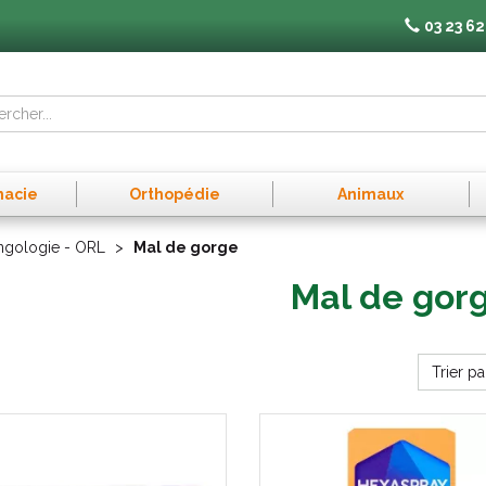
03 23 62
macie
Orthopédie
Animaux
yngologie - ORL
Mal de gorge
Mal de gor
Trier pa