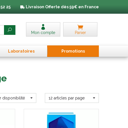
 52 25
Livraison
Offerte dès 59€ en France
Mon compte
Panier
Laboratoires
Promo
tion
s
ge
r disponibilité
12 articles par page