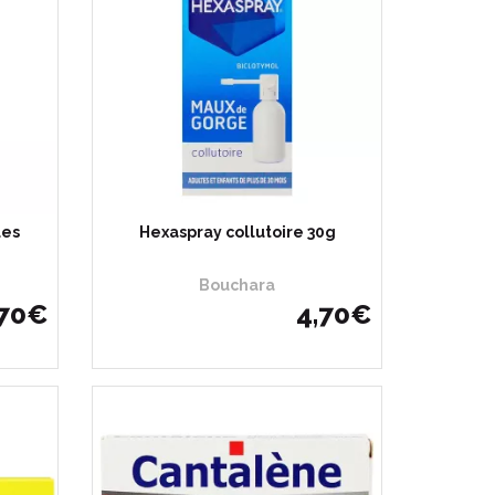
ues
Hexaspray collutoire 30g
Bouchara
70
€
4
,
70
€