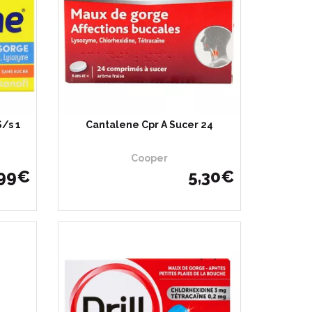
S/s 1
Cantalene Cpr A Sucer 24
Cooper
99
€
5
,
30
€