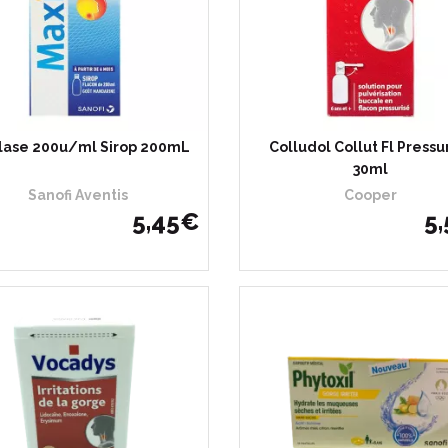
lase 200u/ml Sirop 200mL
Colludol Collut Fl Pressu
30ml
Sanofi Aventis
Cooper
5
,
45
€
5
,