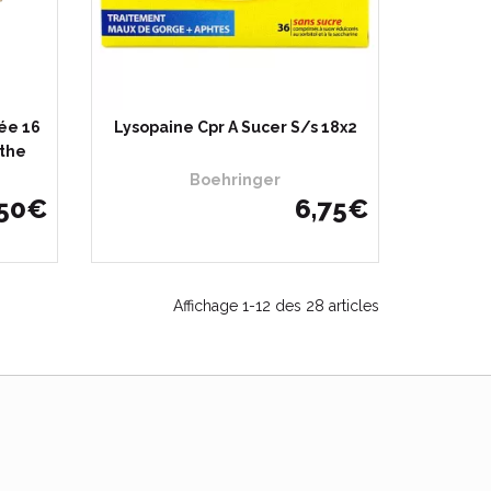
tée 16
Lysopaine Cpr A Sucer S/s 18x2
nthe
Boehringer
50
€
6
,
75
€
Affichage 1-12 des 28 articles