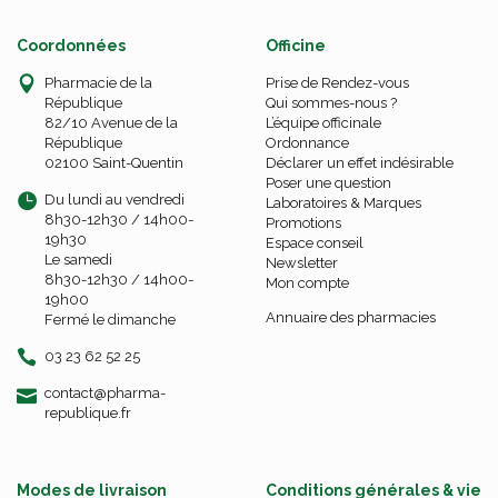
Coordonnées
Officine
Pharmacie de la
Prise de Rendez-vous
République
Qui sommes-nous ?
82/10 Avenue de la
L’équipe officinale
République
Ordonnance
02100 Saint-Quentin
Déclarer un effet indésirable
Poser une question
Du lundi au vendredi
Laboratoires & Marques
8h30-12h30 / 14h00-
Promotions
19h30
Espace conseil
Le samedi
Newsletter
8h30-12h30 / 14h00-
Mon compte
19h00
Annuaire des pharmacies
Fermé le dimanche
03 23 62 52 25
-
-
contact
@
pharma-
republique.fr
Modes de livraison
Conditions générales & vie