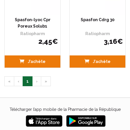
Spasfon-lyoc Cpr
Spasfon Cdrg 30
Poreux Solub1
Ratiopharm
Ratiopharm
2
,
45
€
3
,
16
€
J’achète
J’achète
«
‹
1
›
»
Télécharger l’app mobile de la Pharmacie de la République