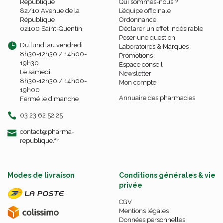
République
Qui sommes-nous ?
82/10 Avenue de la
L’équipe officinale
République
Ordonnance
02100 Saint-Quentin
Déclarer un effet indésirable
Poser une question
Du lundi au vendredi
Laboratoires & Marques
8h30-12h30 / 14h00-
Promotions
19h30
Espace conseil
Le samedi
Newsletter
8h30-12h30 / 14h00-
Mon compte
19h00
Annuaire des pharmacies
Fermé le dimanche
03 23 62 52 25
-
-
contact
@
pharma-
republique.fr
Modes de livraison
Conditions générales & vie
privée
CGV
Mentions légales
Données personnelles