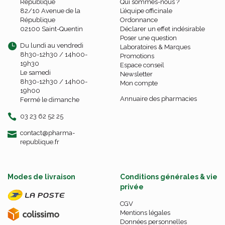
République
Qui sommes-nous ?
82/10 Avenue de la
L’équipe officinale
République
Ordonnance
02100 Saint-Quentin
Déclarer un effet indésirable
Poser une question
Du lundi au vendredi
Laboratoires & Marques
8h30-12h30 / 14h00-
Promotions
19h30
Espace conseil
Le samedi
Newsletter
8h30-12h30 / 14h00-
Mon compte
19h00
Annuaire des pharmacies
Fermé le dimanche
03 23 62 52 25
-
-
contact
@
pharma-
republique.fr
Modes de livraison
Conditions générales & vie
privée
CGV
Mentions légales
Données personnelles