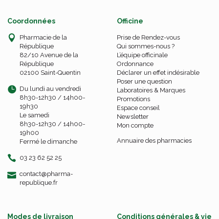
Coordonnées
Officine
Pharmacie de la
Prise de Rendez-vous
République
Qui sommes-nous ?
82/10 Avenue de la
L’équipe officinale
République
Ordonnance
02100 Saint-Quentin
Déclarer un effet indésirable
Poser une question
Du lundi au vendredi
Laboratoires & Marques
8h30-12h30 / 14h00-
Promotions
19h30
Espace conseil
Le samedi
Newsletter
8h30-12h30 / 14h00-
Mon compte
19h00
Annuaire des pharmacies
Fermé le dimanche
03 23 62 52 25
-
-
contact
@
pharma-
republique.fr
Modes de livraison
Conditions générales & vie