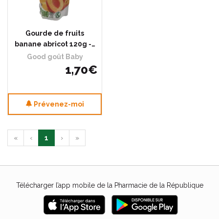
Gourde de fruits
banane abricot 120g -…
Good goût Baby
1
,
70
€
Prévenez-moi
«
‹
1
›
»
Télécharger l’app mobile de la Pharmacie de la République