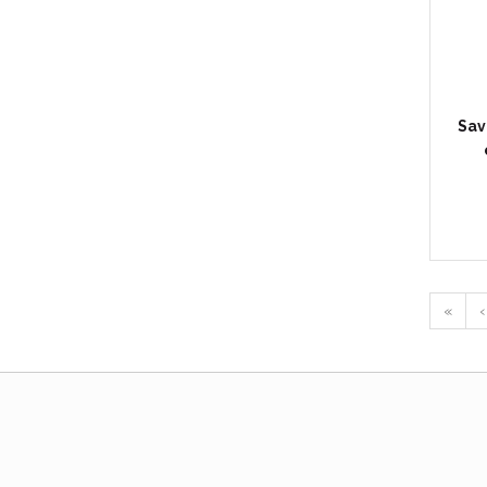
Sav
«
‹