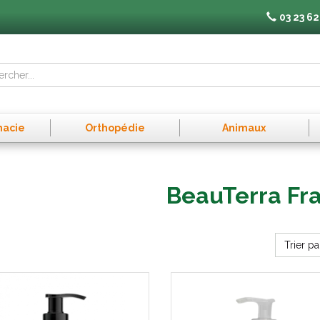
03 23 62
macie
Orthopédie
Animaux
BeauTerra Fr
Trier pa