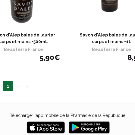
on d'Alep baies de laurier
Savon d'Alep baies de lau
corps et mains +500mL
corps et mains +1L
BeauTerra France
BeauTerra France
5
,
90
€
8
,
1
›
»
Télécharger l’app mobile de la Pharmacie de la République