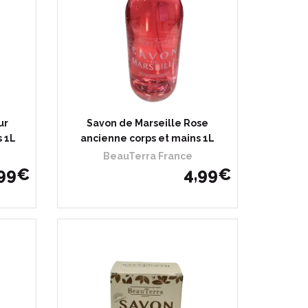
ur
Savon de Marseille Rose
s 1L
ancienne corps et mains 1L
BeauTerra France
99
€
4
,
99
€