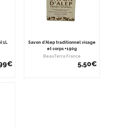
ï 1L
Savon d'Alep traditionnel visage
et corps +190g
BeauTerra France
99
€
5
,
50
€