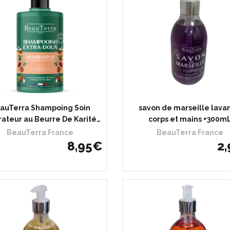
auTerra Shampoing Soin
savon de marseille lava
ateur au Beurre De Karité…
corps et mains +300m
BeauTerra France
BeauTerra France
8
,
95
€
2
,