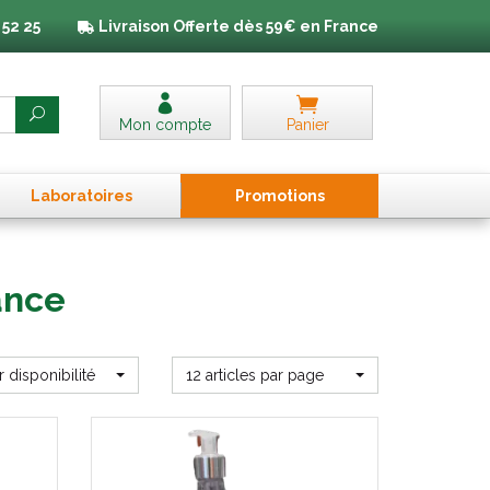
 52 25
Livraison
Offerte dès 59€ en France
Mon compte
Panier
Laboratoires
Promo
tion
s
ance
r disponibilité
12 articles par page