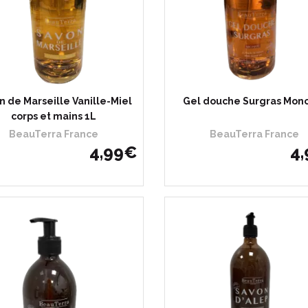
n de Marseille Vanille-Miel
Gel douche Surgras Mono
corps et mains 1L
BeauTerra France
BeauTerra France
4
,
99
€
4
,