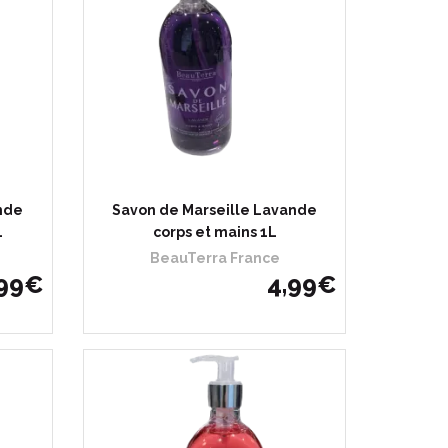
nde
Savon de Marseille Lavande
L
corps et mains 1L
BeauTerra France
99
€
4
,
99
€