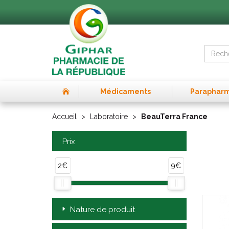
Médicaments
Paraphar
Accueil
Laboratoire
BeauTerra France
Prix
2€
9€
Nature de produit