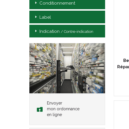
Conditionnement
Label
Indication
/ Contre-indication
Be
Répar
Envoyer
mon ordonnance
en ligne