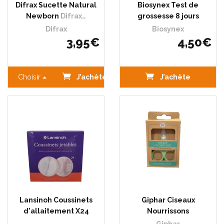
Difrax Sucette Natural
Biosynex Test de
Newborn
Difrax…
grossesse 8 jours
Difrax
Biosynex
3
,
95
€
4
,
50
€
Choisir
J’achète
J’achète
Lansinoh Coussinets
Giphar Ciseaux
d'allaitement X24
Nourrissons