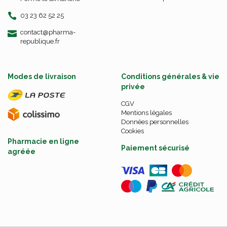
03 23 62 52 25
-
-
contact
@
pharma-
republique.fr
Modes de livraison
Conditions générales & vie
privée
CGV
Mentions légales
Données personnelles
Cookies
Pharmacie en ligne
Paiement sécurisé
agréée