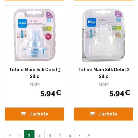
Tetine Mam Silk Debit 3
Tetine Mam Silk Debit X
Silic
Silic
MAM
MAM
5
,
94
€
5
,
94
€
J’achète
J’achète
«
‹
1
2
3
4
5
›
»