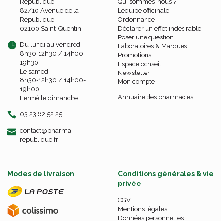
République
Qui sommes-nous ?
82/10 Avenue de la
L’équipe officinale
République
Ordonnance
02100 Saint-Quentin
Déclarer un effet indésirable
Poser une question
Du lundi au vendredi
Laboratoires & Marques
8h30-12h30 / 14h00-
Promotions
19h30
Espace conseil
Le samedi
Newsletter
8h30-12h30 / 14h00-
Mon compte
19h00
Annuaire des pharmacies
Fermé le dimanche
03 23 62 52 25
-
-
contact
@
pharma-
republique.fr
Modes de livraison
Conditions générales & vie
privée
CGV
Mentions légales
Données personnelles