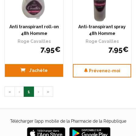
Anti transpirant roll-on
Anti-transpirant spray
48h Homme
48h Homme
Roge Cavailles
Roge Cavailles
7
,
95
€
7
,
95
€
J’achète
Prévenez-moi
«
‹
1
›
»
Télécharger l’app mobile de la Pharmacie de la République