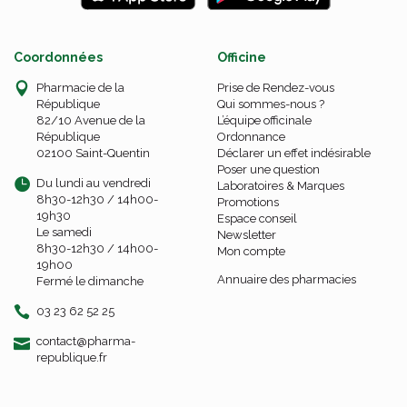
Coordonnées
Officine
Pharmacie de la
Prise de Rendez-vous
République
Qui sommes-nous ?
82/10 Avenue de la
L’équipe officinale
République
Ordonnance
02100 Saint-Quentin
Déclarer un effet indésirable
Poser une question
Du lundi au vendredi
Laboratoires & Marques
8h30-12h30 / 14h00-
Promotions
19h30
Espace conseil
Le samedi
Newsletter
8h30-12h30 / 14h00-
Mon compte
19h00
Annuaire des pharmacies
Fermé le dimanche
03 23 62 52 25
-
-
contact
@
pharma-
republique.fr