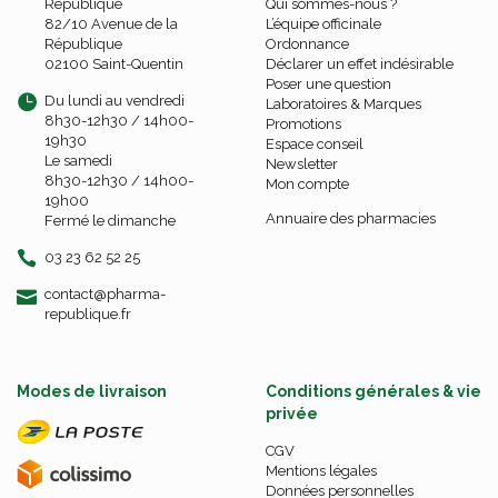
République
Qui sommes-nous ?
82/10 Avenue de la
L’équipe officinale
République
Ordonnance
02100 Saint-Quentin
Déclarer un effet indésirable
Poser une question
Du lundi au vendredi
Laboratoires & Marques
8h30-12h30 / 14h00-
Promotions
19h30
Espace conseil
Le samedi
Newsletter
8h30-12h30 / 14h00-
Mon compte
19h00
Annuaire des pharmacies
Fermé le dimanche
03 23 62 52 25
-
-
contact
@
pharma-
republique.fr
Modes de livraison
Conditions générales & vie
privée
CGV
Mentions légales
Données personnelles