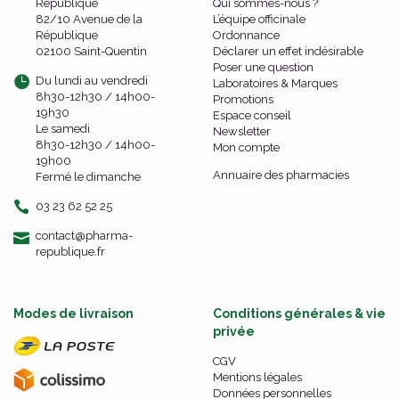
République
Qui sommes-nous ?
82/10 Avenue de la
L’équipe officinale
République
Ordonnance
02100 Saint-Quentin
Déclarer un effet indésirable
Poser une question
Du lundi au vendredi
Laboratoires & Marques
8h30-12h30 / 14h00-
Promotions
19h30
Espace conseil
Le samedi
Newsletter
8h30-12h30 / 14h00-
Mon compte
19h00
Annuaire des pharmacies
Fermé le dimanche
03 23 62 52 25
-
-
contact
@
pharma-
republique.fr
Modes de livraison
Conditions générales & vie
privée
CGV
Mentions légales
Données personnelles