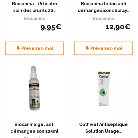
Biocanina - Urticalm
Biocanina lotion anti
soin des prurits 20…
démangeaisons Spray…
Biocanina
Biocanina
9
,
95
€
12
,
90
€
Prévenez-moi
Prévenez-moi
Biocanina gel anti
Cothivet Antiseptique
démangeaison 125ml
Solution Usage…