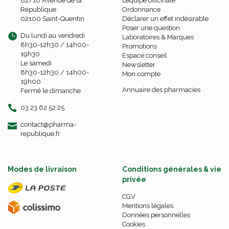
82/10 Avenue de la
L’équipe officinale
République
Ordonnance
02100 Saint-Quentin
Déclarer un effet indésirable
Poser une question
Du lundi au vendredi
Laboratoires & Marques
8h30-12h30 / 14h00-
Promotions
19h30
Espace conseil
Le samedi
Newsletter
8h30-12h30 / 14h00-
Mon compte
19h00
Annuaire des pharmacies
Fermé le dimanche
03 23 62 52 25
-
-
contact
@
pharma-
republique.fr
Modes de livraison
Conditions générales & vie
privée
CGV
Mentions légales
Données personnelles
Cookies