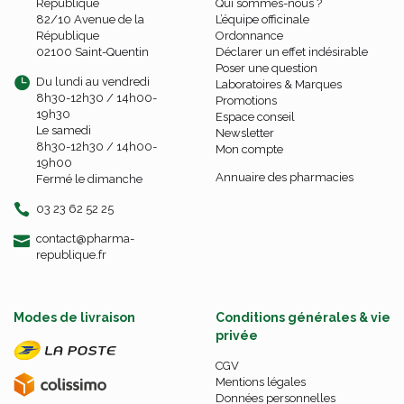
République
Qui sommes-nous ?
82/10 Avenue de la
L’équipe officinale
République
Ordonnance
02100 Saint-Quentin
Déclarer un effet indésirable
Poser une question
Du lundi au vendredi
Laboratoires & Marques
8h30-12h30 / 14h00-
Promotions
19h30
Espace conseil
Le samedi
Newsletter
8h30-12h30 / 14h00-
Mon compte
19h00
Annuaire des pharmacies
Fermé le dimanche
03 23 62 52 25
-
-
contact
@
pharma-
republique.fr
Modes de livraison
Conditions générales & vie
privée
CGV
Mentions légales
Données personnelles