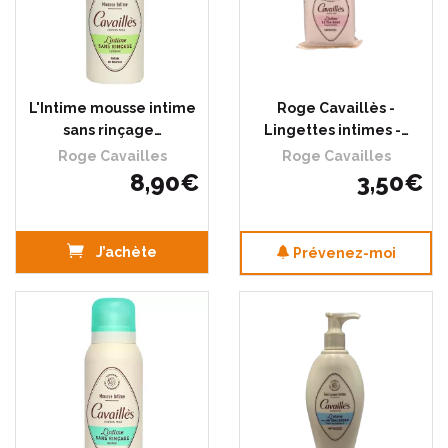
L'Intime mousse intime
Roge Cavaillès -
sans rinçage…
Lingettes intimes -…
Roge Cavailles
Roge Cavailles
8
,
90
€
3
,
50
€
J’achète
Prévenez-moi