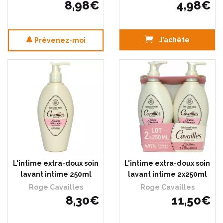
8
,
98
€
4
,
98
€
J’achète
Prévenez-moi
L'intime extra-doux soin
L'intime extra-doux soin
lavant intime 250ml
lavant intime 2x250ml
Roge Cavailles
Roge Cavailles
8
,
30
€
11
,
50
€