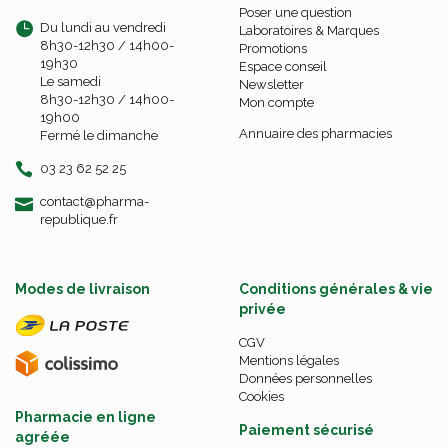
Poser une question
Du lundi au vendredi
Laboratoires & Marques
8h30-12h30 / 14h00-
Promotions
19h30
Espace conseil
Le samedi
Newsletter
8h30-12h30 / 14h00-
Mon compte
19h00
Annuaire des pharmacies
Fermé le dimanche
03 23 62 52 25
-
-
contact
@
pharma-
republique.fr
Modes de livraison
Conditions générales & vie
privée
CGV
Mentions légales
Données personnelles
Cookies
Pharmacie en ligne
Paiement sécurisé
agréée