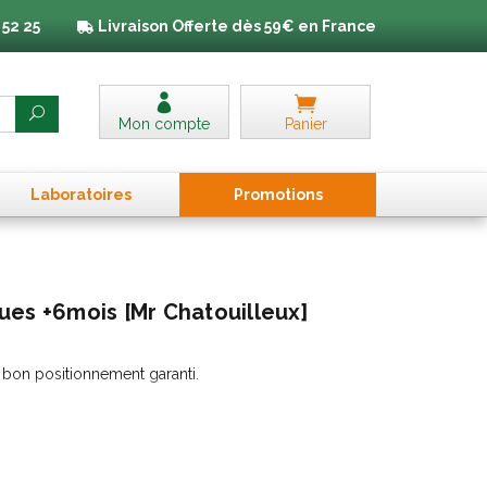
 52 25
Livraison
Offerte dès 59€ en France
Mon compte
Panier
Laboratoires
Promo
tion
s
ues +6mois [Mr Chatouilleux]
bon positionnement garanti.
le bon développement de la bouche de bébé.
ilation
pour réduire les risques d'irritations.
légère pour un maintien en bouche facile.