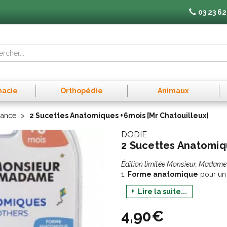
03 23 62
macie
Orthopédie
Animaux
sance
2 Sucettes Anatomiques +6mois [Mr Chatouilleux]
DODIE
2 Sucettes Anatomiq
Édition limitée Monsieur, Madame
1.
Forme anatomique
pour un 
2.
Téterelle fine
qui favorise 
Lire la suite...
3.
Bouclier avec trous de vent
4,90€
4.
Bouclier en tritan
, matière 