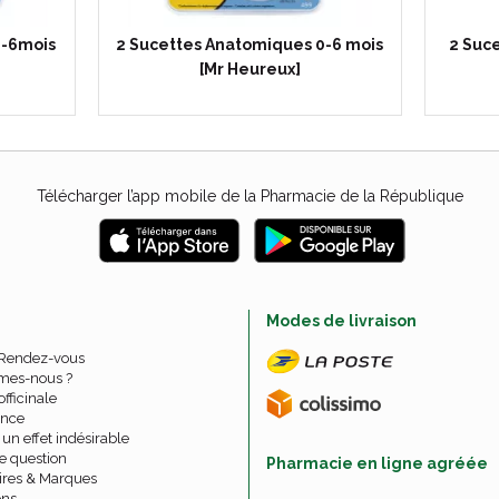
0-6mois
2 Sucettes Anatomiques 0-6 mois
2 Suc
[Mr Heureux]
Télécharger l’app mobile de la Pharmacie de la République
e
Modes de livraison
 Rendez-vous
mes-nous ?
officinale
nce
un effet indésirable
e question
Pharmacie en ligne agréée
ires & Marques
ons