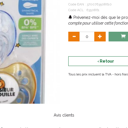
Code EAN :
3700763508610
Code ACL : 6350861
Prévenez-moi dès que le prod
compte pour utiliser cette fonction
‹ Retour
Tous les prix incluent la TVA - hors fr
Avis clients