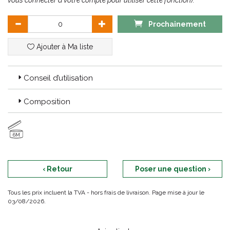
vous connecter à votre compte pour utiliser cette fonction).
de la peau. Texture ultra-nutritive et soyeuse qui convient aux
nourrissons dès la naissance. Sa formule biodégradable
contient 91 % d'ingrédients d'origine naturelle, dont l'Avoine
Prochainement
Rhealba® cultivée dans le cadre de l'Agriculture Biologique.
Maintenant disponible en flacons et flacon-pompe éco-conçus.
Ajouter à Ma liste
Conseil d’utilisation
Composition
6M
‹ Retour
Poser une question ›
Tous les prix incluent la TVA - hors frais de livraison. Page mise à jour le
03/08/2026.