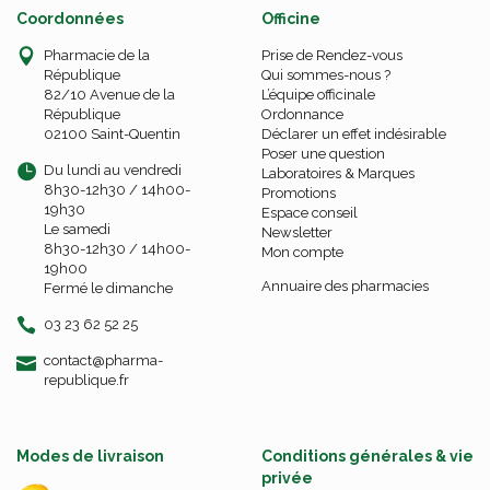
Coordonnées
Officine
Pharmacie de la
Prise de Rendez-vous
République
Qui sommes-nous ?
82/10 Avenue de la
L’équipe officinale
République
Ordonnance
02100 Saint-Quentin
Déclarer un effet indésirable
Poser une question
Du lundi au vendredi
Laboratoires & Marques
8h30-12h30 / 14h00-
Promotions
19h30
Espace conseil
Le samedi
Newsletter
8h30-12h30 / 14h00-
Mon compte
19h00
Annuaire des pharmacies
Fermé le dimanche
03 23 62 52 25
-
-
contact
@
pharma-
republique.fr
Modes de livraison
Conditions générales & vie
privée