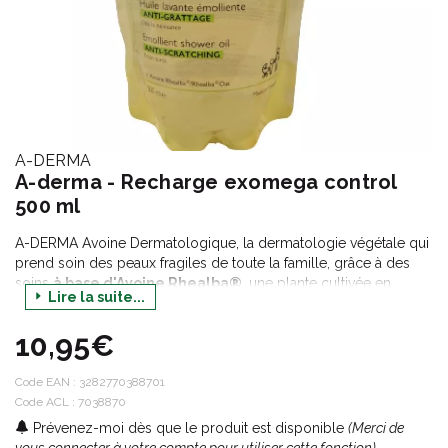
A-DERMA
A-derma - Recharge exomega control
500 ml
A-DERMA Avoine Dermatologique, la dermatologie végétale qui
prend soin des peaux fragiles de toute la famille, grâce à des
soins
à base d'Avoine Rhealba®
, une plante cultivée en
Lire la suite...
Agriculture Biologique, en circuit court dans le sud-ouest de la
France. L'extrait de plantules
d'Avoine Rhealba®
rééquilibre,
10,95€
apaise, répare les peaux fragiles, tout en garantissant une
tolérance optimale
pour toute la famille, du
nourrisson à
l'adulte.
Code EAN :
3282770388701
Code ACL : 7038870
Nettoie en douceur, calme les irritations et apaise. Aide à la
Prévenez-moi dès que le produit est disponible
(Merci de
reconstruction de la barrière cutanée et diminue la sécheresse