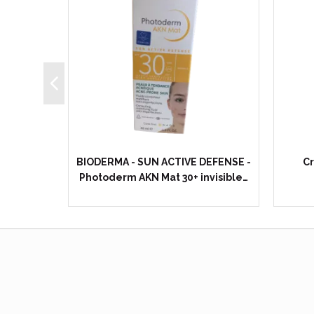
ing
BIODERMA - SUN ACTIVE DEFENSE -
Cr
hevelu…
Photoderm AKN Mat 30+ invisible…