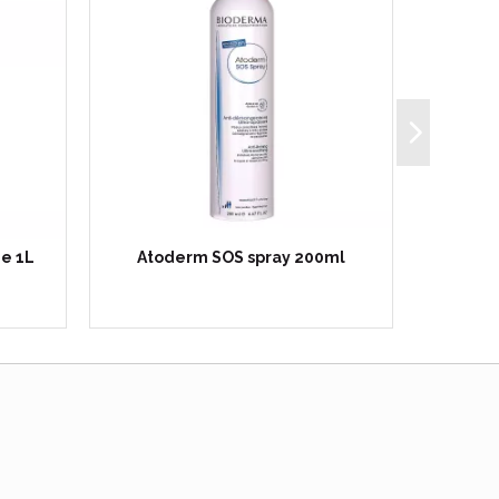
he 1L
Atoderm SOS spray 200ml
Bioderm