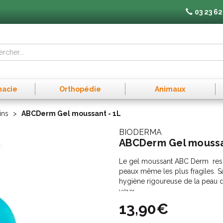
03 23 62
macie
Orthopédie
Animaux
ins
ABCDerm Gel moussant - 1L
BIODERMA
ABCDerm Gel moussa
Le gel moussant ABC Derm respec
peaux même les plus fragiles. S
hygiène rigoureuse de la peau dé
yeux.
13,90€