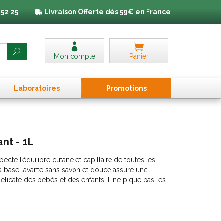
 52 25
Livraison
Offerte dès 59€ en France
Mon compte
Panier
Laboratoires
Promo
tion
s
nt - 1L
te l’équilibre cutané et capillaire de toutes les
a base lavante sans savon et douce assure une
licate des bébés et des enfants. Il ne pique pas les