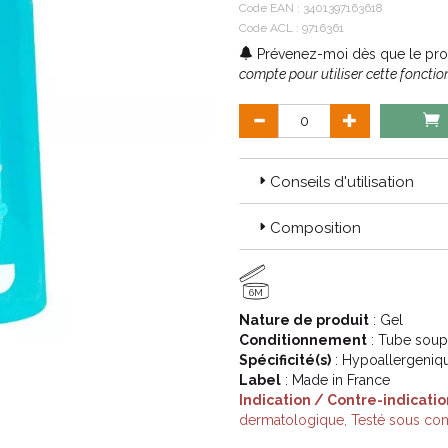
Code EAN :
3401397163618
Code ACL : 9716361
Prévenez-moi dès que le prod
compte pour utiliser cette fonction
Conseils d'utilisation
Composition
6M
Nature de produit
: Gel
Conditionnement
: Tube soup
Spécificité(s)
: Hypoallergeniqu
Label
: Made in France
Indication / Contre-indicatio
dermatologique, Testé sous co