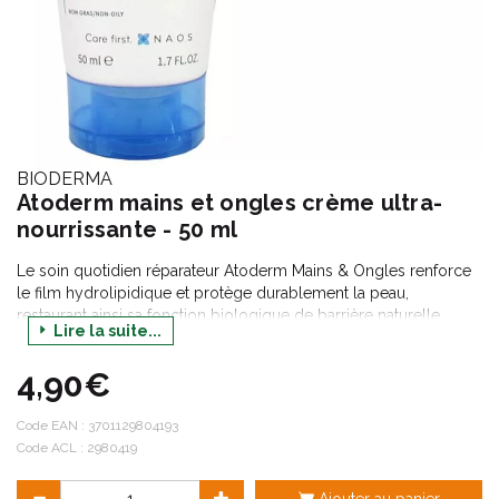
BIODERMA
Atoderm mains et ongles crème ultra-
nourrissante - 50 ml
Le soin quotidien réparateur Atoderm Mains & Ongles renforce
le film hydrolipidique et protège durablement la peau,
restaurant ainsi sa fonction biologique de barrière naturelle.
Lire la suite...
Formule parfumée
sans parabène
4,90€
Hypoallergénique
Code EAN :
3701129804193
Code ACL : 2980419