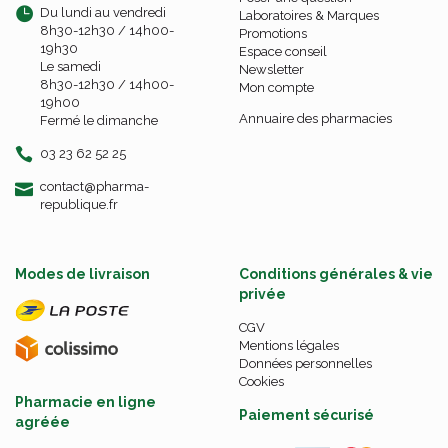
Du lundi au vendredi
Laboratoires & Marques
8h30-12h30 / 14h00-
Promotions
19h30
Espace conseil
Le samedi
Newsletter
8h30-12h30 / 14h00-
Mon compte
19h00
Annuaire des pharmacies
Fermé le dimanche
03 23 62 52 25
-
-
contact
@
pharma-
republique.fr
Modes de livraison
Conditions générales & vie
privée
CGV
Mentions légales
Données personnelles
Cookies
Pharmacie en ligne
Paiement sécurisé
agréée