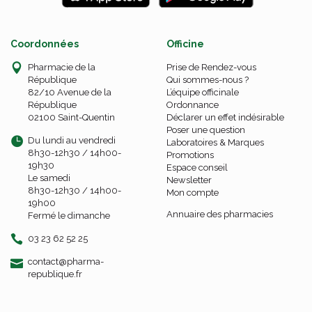
Coordonnées
Officine
Pharmacie de la
Prise de Rendez-vous
République
Qui sommes-nous ?
82/10 Avenue de la
L’équipe officinale
République
Ordonnance
02100 Saint-Quentin
Déclarer un effet indésirable
Poser une question
Du lundi au vendredi
Laboratoires & Marques
8h30-12h30 / 14h00-
Promotions
19h30
Espace conseil
Le samedi
Newsletter
8h30-12h30 / 14h00-
Mon compte
19h00
Annuaire des pharmacies
Fermé le dimanche
03 23 62 52 25
-
-
contact
@
pharma-
republique.fr