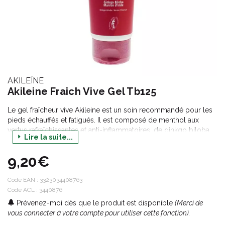
AKILEÏNE
Akileine Fraich Vive Gel Tb125
Le gel fraîcheur vive Akileine est un soin recommandé pour les
pieds échauffés et fatigués. Il est composé de menthol aux
vertus rafraîchissantes et anti-inflammatoires, de ginkgo biloba
Lire la suite...
agissant sur la circulation et de marron d'inde évitant la
formation d'œdèmes. Il est à utiliser en légers massages pour
9,20€
soulager les douleurs.
Code EAN :
3323034408763
Code ACL : 3440876
Prévenez-moi dès que le produit est disponible
(Merci de
vous connecter à votre compte pour utiliser cette fonction).