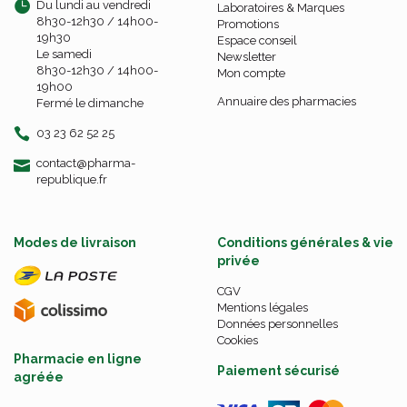
Du lundi au vendredi
Laboratoires & Marques
8h30-12h30 / 14h00-
Promotions
19h30
Espace conseil
Le samedi
Newsletter
8h30-12h30 / 14h00-
Mon compte
19h00
Annuaire des pharmacies
Fermé le dimanche
03 23 62 52 25
-
-
contact
@
pharma-
republique.fr
Modes de livraison
Conditions générales & vie
privée
CGV
Mentions légales
Données personnelles
Cookies
Pharmacie en ligne
Paiement sécurisé
agréée