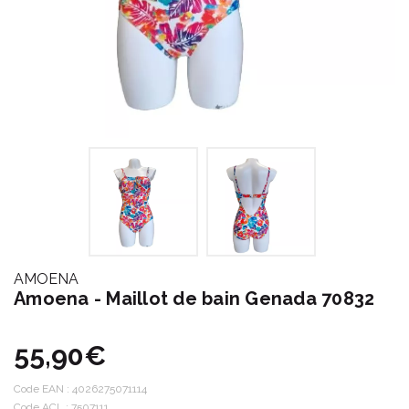
AMOENA
Amoena - Maillot de bain Genada 70832
55,90€
Code EAN :
4026275071114
Code ACL : 7507111