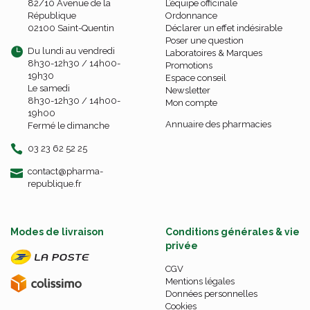
82/10 Avenue de la
L’équipe officinale
République
Ordonnance
02100 Saint-Quentin
Déclarer un effet indésirable
Poser une question
Du lundi au vendredi
Laboratoires & Marques
8h30-12h30 / 14h00-
Promotions
19h30
Espace conseil
Le samedi
Newsletter
8h30-12h30 / 14h00-
Mon compte
19h00
Annuaire des pharmacies
Fermé le dimanche
03 23 62 52 25
-
-
contact
@
pharma-
republique.fr
Modes de livraison
Conditions générales & vie
privée
CGV
Mentions légales
Données personnelles
Cookies