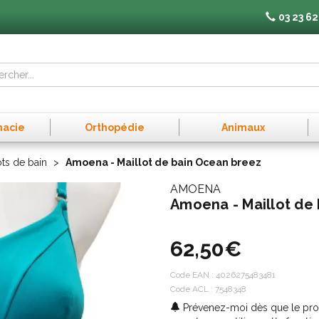
03 23 62
macie
Orthopédie
Animaux
ots de bain
Amoena - Maillot de bain Ocean breez
AMOENA
Amoena - Maillot de
62,50€
Code EAN :
4026275483481
Code ACL : 7548348
Prévenez-moi dès que le prod