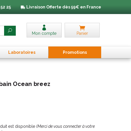
 52 25
Livraison
Offerte dès 59€ en France
Mon compte
Panier
Laboratoires
Promo
tion
s
 bain Ocean breez
uit est disponible
(Merci de vous connecter à votre