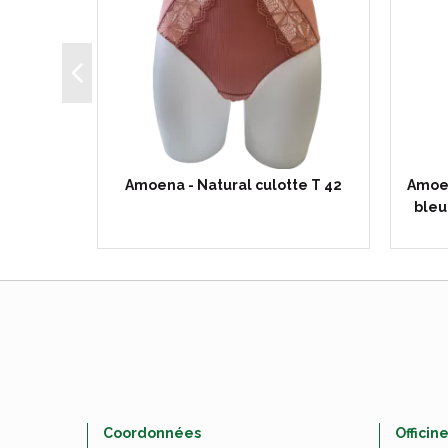
en-gorge
Amoena - Natural culotte T 42
Amoen
 110 D
bleu
Coordonnées
Officin